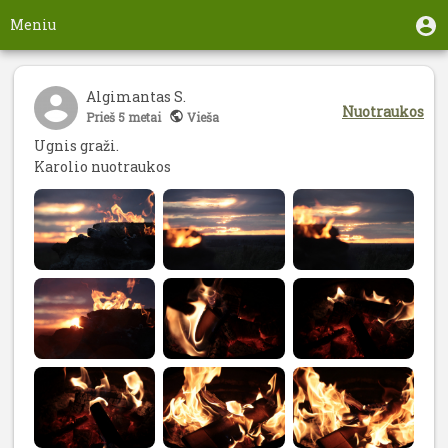
Pereiti
Nario
N
Meniu
į
m
paskyros
pagrindinį
Perjungti
meniu
turinį
naršymą
Algimantas S.
Nuotraukos
Prieš
5 metai
Vieša
Ugnis graži.
Karolio nuotraukos