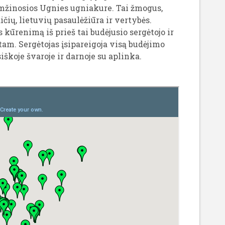
 Amžinosios Ugnies ugniakure. Tai žmogus,
čių, lietuvių pasaulėžiūra ir vertybės.
 kūrenimą iš prieš tai budėjusio sergėtojo ir
am. Sergėtojas įsipareigoja visą budėjimo
škoje švaroje ir darnoje su aplinka.