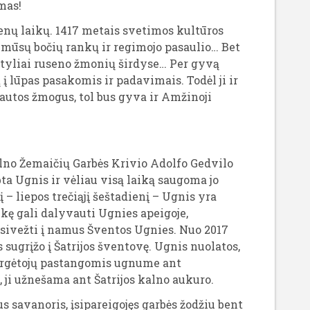
mas!
nų laikų. 1417 metais svetimos kultūros
iš mūsų bočių rankų ir regimojo pasaulio… Bet
i tyliai ruseno žmonių širdyse… Per gyvą
ų į lūpas pasakomis ir padavimais. Todėl ji ir
autos žmogus, tol bus gyva ir Amžinoji
kalno Žemaičių Garbės Krivio Adolfo Gedvilo
ta Ugnis ir vėliau visą laiką saugoma jo
– liepos trečiąjį šeštadienį – Ugnis yra
kę gali dalyvauti Ugnies apeigoje,
rsivežti į namus Šventos Ugnies. Nuo 2017
sugrįžo į Šatrijos šventovę. Ugnis nuolatos,
sergėtojų pastangomis ugnume ant
 ji užnešama ant Šatrijos kalno aukuro.
 savanoris, įsipareigojęs garbės žodžiu bent