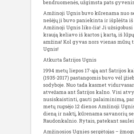
bendruomenės, užgimsta pats gyveni
Amžinoji Ugnis buvo kūrenama nuo se
nešėjų ji buvo paniekinta ir išplėšta 
Amžinoji Ugnis liko čia! Ji užsigobus
kraują keliavo iš kartos į kartą, iš lūp
amžina! Kol gyvas nors vienas mūsų t
Ugnis!
Atkurta Šatrijos Ugnis
1994 metų liepos 17-ąją ant Šatrijos 
(1935-2017) pastangomis buvo vėl įžieb
sodyboje. Nuo tada kasmet vidurvasarį 
atvežama ant Šatrijos kalno. Visi atvy
nusiskaistinti, gauti palaiminimą, pa
metų rugsėjo 12 dienos Amžinoji Ugnis 
dieną ir naktį, kūrenama savanorių 
Raudonkalnio. Rytais, patekant saulei,
Amžinosios Ugnies sergėtojas – žmogus