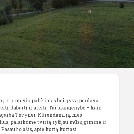
vų ir protėvių palikimas bei gyva perdava
eitį, dabartį ir ateitį. Tai brangenybė – kaip
pagarba Tėvynei. Kūrendami ją, mes
ius, palaikome tvirtą ryšį su mūsų gimine ir
Pasaulio ašis, apie kurią kuriasi