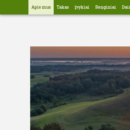
Nario
Apie mus
Takas
Įvykiai
Renginiai
Dai
paskyros
meniu