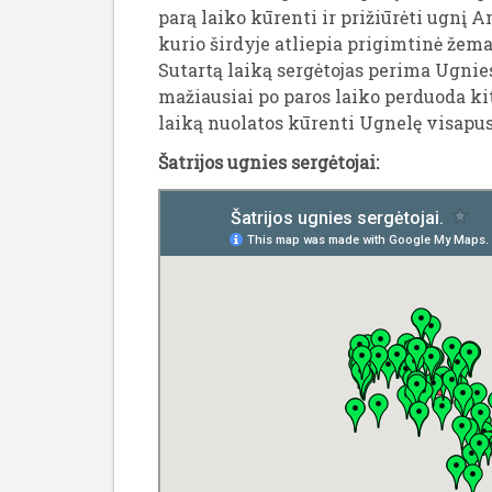
parą laiko kūrenti ir prižiūrėti ugnį
kurio širdyje atliepia prigimtinė žemai
Sutartą laiką sergėtojas perima Ugnies
mažiausiai po paros laiko perduoda kit
laiką nuolatos kūrenti Ugnelę visapusi
Šatrijos ugnies sergėtojai: