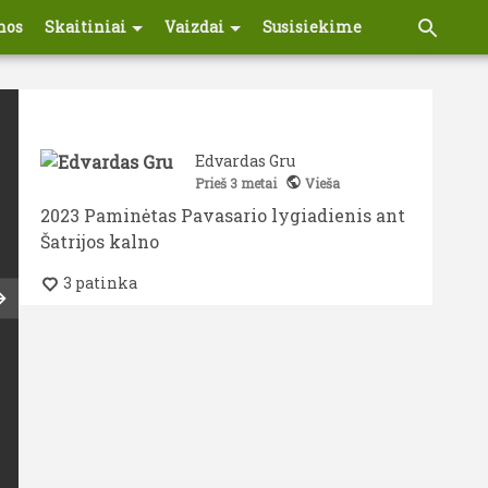
Pereiti
nos
Skaitiniai
Vaizdai
Susisiekime
į
pagrindinį
turinį
Edvardas Gru
Prieš
3 metai
Vieša
2023 Paminėtas Pavasario lygiadienis ant
Šatrijos kalno
3 patinka