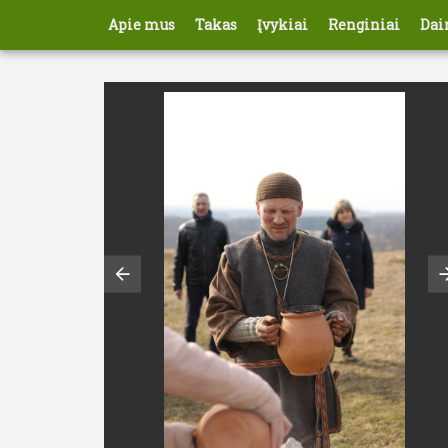
Nario
Apie mus
Takas
Įvykiai
Renginiai
Dai
paskyros
meniu